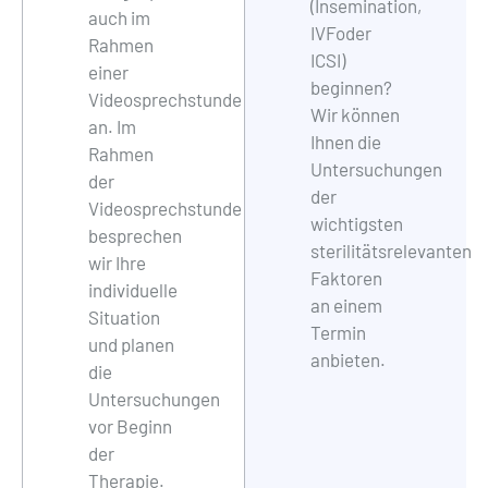
(Insemination,
auch im
IVFoder
Rahmen
ICSI)
einer
beginnen?
Videosprechstunde
Wir können
an. Im
Ihnen die
Rahmen
Untersuchungen
der
der
Videosprechstunde
wichtigsten
besprechen
sterilitätsrelevanten
wir Ihre
Faktoren
individuelle
an einem
Situation
Termin
und planen
anbieten.
die
Untersuchungen
vor Beginn
der
Therapie.