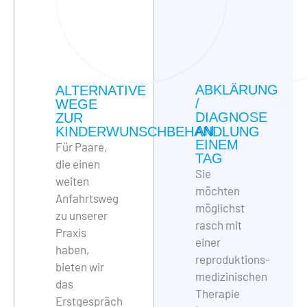
ABKLÄRUNG
ALTERNATIVE
/
WEGE
DIAGNOSE
ZUR
AN
KINDERWUNSCHBEHANDLUNG
EINEM
Für Paare,
TAG
die einen
Sie
weiten
möchten
Anfahrtsweg
möglichst
zu unserer
rasch mit
Praxis
einer
haben,
reproduktions-
bieten wir
medizinischen
das
Therapie
Erstgespräch