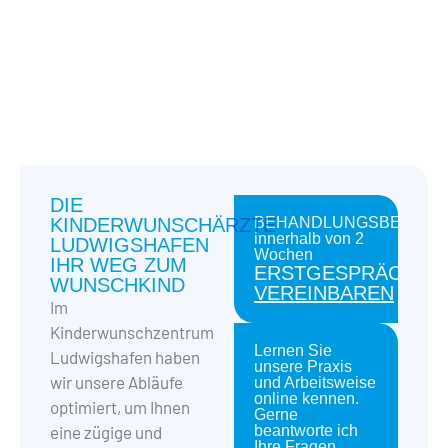
DIE
KINDERWUNSCHÄRZTE
BEHANDLUNGSBEGINN
innerhalb von 2
LUDWIGSHAFEN
Wochen
IHR WEG ZUM
ERSTGESPRÄCH
WUNSCHKIND
VEREINBAREN
Im
Kinderwunschzentrum
Lernen Sie
Ludwigshafen haben
unsere Praxis
wir unsere Abläufe
und Arbeitsweise
online kennen.
optimiert, um Ihnen
Gerne
eine zügige und
beantworte ich
Ihre Fragen.