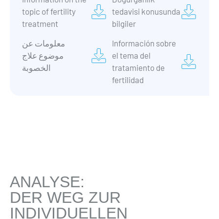
topic of fertility
tedavisi konusunda
treatment
bilgiler
معلومات عن
Información sobre
موضوع علاج
el tema del
الخصوبة
tratamiento de
fertilidad
ANALYSE:
DER WEG ZUR
INDIVIDUELLEN